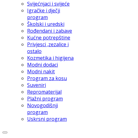
Svijećnjaci i svijeće
Igračke i dječji
program
Školski i uredski
Rođendani i zabave
Kućne potrepštine
Privjesci ,zezalice i
ostalo
Kozmetika i higijena
Modni dodaci
Modni nakit
Program za kosu
Suveniri
Repromaterijal
Plažni program
Novogodišnji
program
Uskrsni program