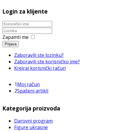
Login za klijente
Zapamti me
Prijava
Zaboravili ste lozinku?
Zaboravili ste korisničko ime?
Kreiraj korisnički račun
1
Moj račun
2
Spašeni artikli
Kategorija proizvoda
Darovni program
Figure ukrasne