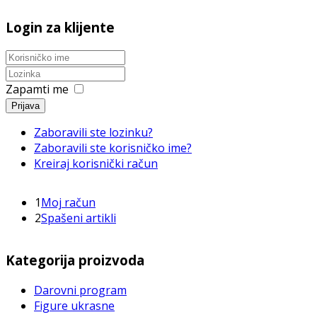
Login za klijente
Zapamti me
Prijava
Zaboravili ste lozinku?
Zaboravili ste korisničko ime?
Kreiraj korisnički račun
1
Moj račun
2
Spašeni artikli
Kategorija proizvoda
Darovni program
Figure ukrasne