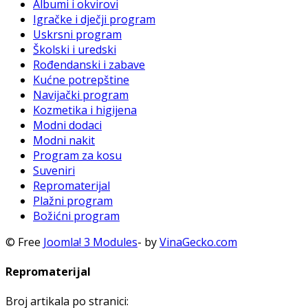
Albumi i okvirovi
Igračke i dječji program
Uskrsni program
Školski i uredski
Rođendanski i zabave
Kućne potrepštine
Navijački program
Kozmetika i higijena
Modni dodaci
Modni nakit
Program za kosu
Suveniri
Repromaterijal
Plažni program
Božićni program
© Free
Joomla! 3 Modules
- by
VinaGecko.com
Repromaterijal
Broj artikala po stranici: