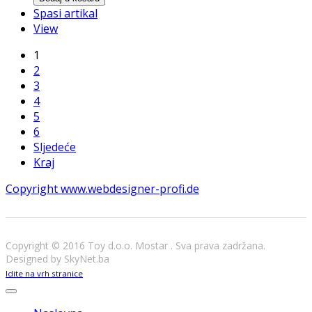
Spasi artikal
View
1
2
3
4
5
6
Sljedeće
Kraj
Copyright www.webdesigner-profi.de
Copyright © 2016 Toy d.o.o. Mostar . Sva prava zadržana.
Designed by SkyNet.ba
Joomla! 3 Templates
Idite na vrh stranice