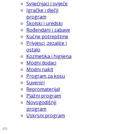
Svijećnjaci i svijeće
Igračke i dječji
program
Školski i uredski
Rođendani i zabave
Kućne potrepštine
Privjesci ,zezalice i
ostalo
Kozmetika i higijena
Modni dodaci
Modni nakit
Program za kosu
Suveniri
Repromaterijal
Plažni program
Novogodišnji
program
Uskrsni program