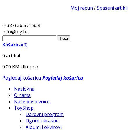
Moj račun
/
Spašeni artikli
(+387) 36 571 829
info@
toy.ba
Košarica
(0)
0 artikal
0.00 KM
Ukupno
Pogledaj košaricu
Pogledaj košaricu
Naslovna
O nama
Naše poslovnice
ToyShop
Darovni program
Figure ukrasne
Albumi i okvirovi