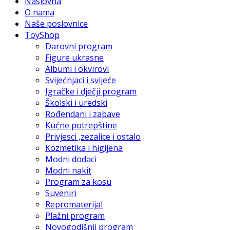
Naslovna
O nama
Naše poslovnice
ToyShop
Darovni program
Figure ukrasne
Albumi i okvirovi
Svijećnjaci i svijeće
Igračke i dječji program
Školski i uredski
Rođendani i zabave
Kućne potrepštine
Privjesci ,zezalice i ostalo
Kozmetika i higijena
Modni dodaci
Modni nakit
Program za kosu
Suveniri
Repromaterijal
Plažni program
Novogodišnji program